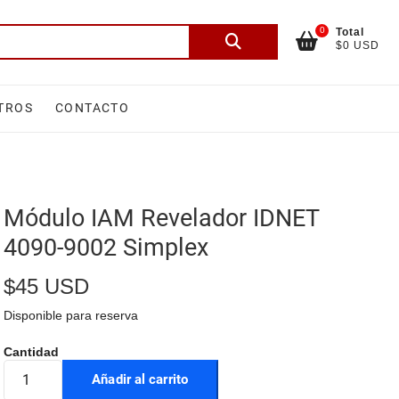
0
Total
Buscar
$0 USD
por:
TROS
CONTACTO
Módulo IAM Revelador IDNET
4090-9002 Simplex
$
45 USD
Disponible para reserva
Añadir al carrito