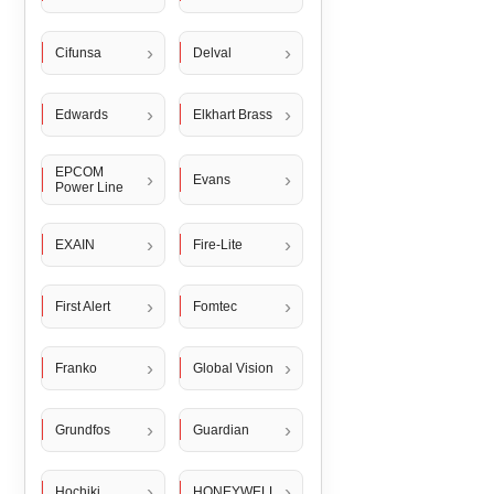
Cifunsa
Delval
Edwards
Elkhart Brass
EPCOM
Evans
Power Line
EXAIN
Fire-Lite
First Alert
Fomtec
Franko
Global Vision
Grundfos
Guardian
Hochiki
HONEYWELL