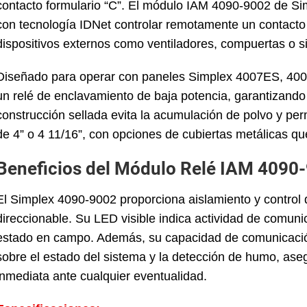
contacto formulario “C”. El módulo IAM 4090-9002 de Si
con tecnología IDNet controlar remotamente un contacto d
dispositivos externos como ventiladores, compuertas o
Diseñado para operar con paneles Simplex 4007ES, 400
un relé de enclavamiento de baja potencia, garantizando 
construcción sellada evita la acumulación de polvo y pe
de 4” o 4 11/16”, con opciones de cubiertas metálicas que
Beneficios del Módulo Relé IAM 4090
El Simplex 4090-9002 proporciona aislamiento y control
direccionable. Su LED visible indica actividad de comunica
estado en campo. Además, su capacidad de comunicación 
sobre el estado del sistema y la detección de humo, as
inmediata ante cualquier eventualidad.