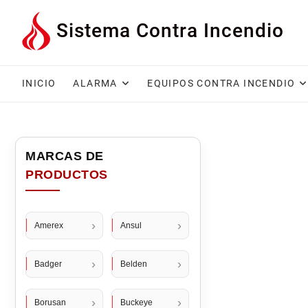
Saltar
Sistema Contra Incendio
al
contenido
INICIO
ALARMA
EQUIPOS CONTRA INCENDIO
Amerex
Ansul
Badger
Belden
Borusan
Buckeye