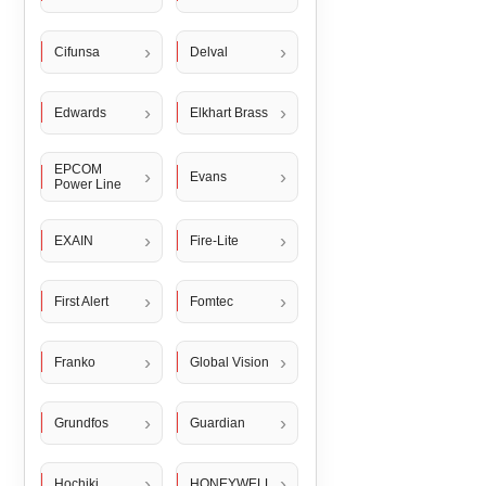
Cifunsa
Delval
Edwards
Elkhart Brass
EPCOM
Evans
Power Line
EXAIN
Fire-Lite
First Alert
Fomtec
Franko
Global Vision
Grundfos
Guardian
Hochiki
HONEYWELL