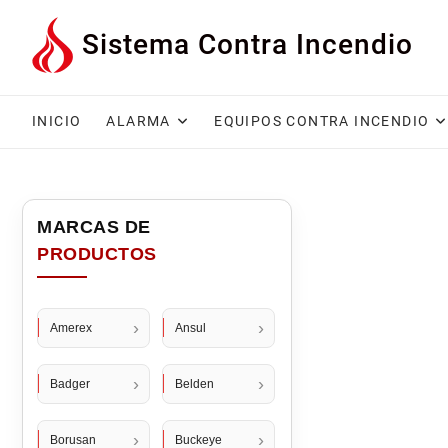
Saltar
Sistema Contra Incendio
al
contenido
INICIO
ALARMA
EQUIPOS CONTRA INCENDIO
Amerex
Ansul
Badger
Belden
Borusan
Buckeye