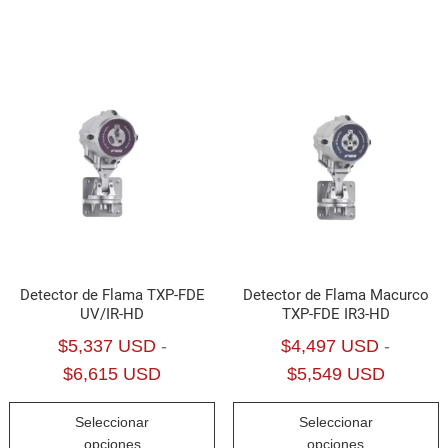
Detector de Flama TXP-FDE
Detector de Flama Macurco
UV/IR-HD
TXP-FDE IR3-HD
$
5,337 USD
-
$
4,497 USD
-
Rango
Rango
$
6,615 USD
$
5,549 USD
de
de
Este
E
Seleccionar
Seleccionar
precios:
precios:
producto
p
opciones
opciones