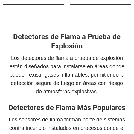
desde
desde
tiene
t
$5,337 USD
$4,497
múltiples
m
hasta
hasta
variantes.
v
$6,615 USD
$5,549
Las
L
Detectores de Flama a Prueba de
opciones
o
Explosión
se
s
pueden
Los detectores de flama a prueba de explosión
elegir
e
están diseñados para instalarse en áreas donde
en
pueden existir gases inflamables, permitiendo la
la
l
detección segura de fuego en áreas con riesgo
página
p
de atmósferas explosivas.
de
producto
p
Detectores de Flama Más Populares
Los sensores de flama forman parte de sistemas
contra incendio instalados en procesos donde el