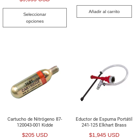
de
Este
Añadir al carrito
Seleccionar
precios:
producto
opciones
desde
tiene
$5,051 USD
múltiples
hasta
variantes.
$9,055 USD
Las
opciones
se
pueden
elegir
en
la
página
Cartucho de Nitrógeno 87-
Eductor de Espuma Portátil
de
120043-001 Kidde
241-125 Elkhart Brass
producto
$
205 USD
$
1,945 USD