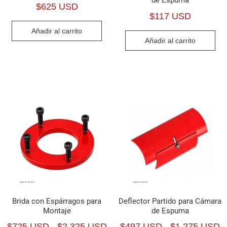
de Espuma
$
625 USD
$
117 USD
Añadir al carrito
Añadir al carrito
Brida con Espárragos para
Deflector Partido para Cámara
Montaje
de Espuma
Rango
R
$
725 USD
-
$
2,325 USD
$
497 USD
-
$
1,275 USD