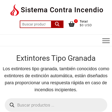
Saltar
Sistema Contra Incendio
al
contenido
0
Total
Buscar
$0 USD
por:
Extintores Tipo Granada
Los extintores tipo granada, también conocidos como
extintores de extinción automática, están diseñados
para proporcionar una respuesta rápida en caso de
incendios incipientes.
Búsqueda
de
productos