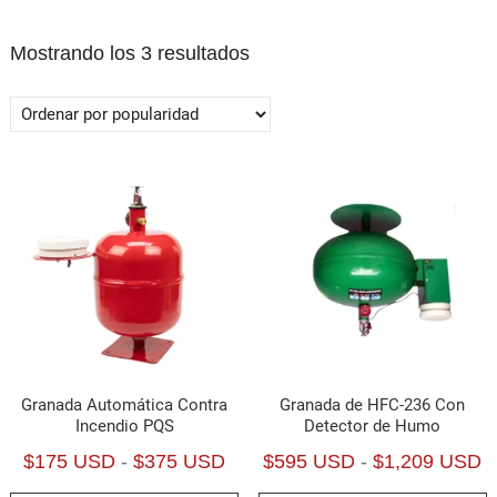
Ordenado
Mostrando los 3 resultados
por
popularidad
Granada Automática Contra
Granada de HFC-236 Con
Incendio PQS
Detector de Humo
Rango
R
$
175 USD
-
$
375 USD
$
595 USD
-
$
1,209 USD
de
d