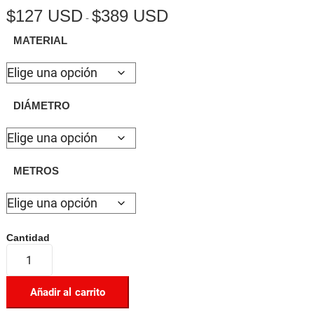
$
127 USD
$
389 USD
Rango
-
de
precios:
MATERIAL
desde
$127 USD
hasta
$389 USD
DIÁMETRO
METROS
Añadir al carrito