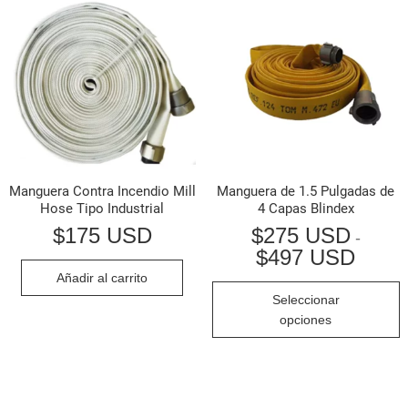
opciones
se
pueden
elegir
en
la
página
Manguera Contra Incendio Mill
Manguera de 1.5 Pulgadas de
de
Hose Tipo Industrial
4 Capas Blindex
producto
$
175 USD
$
275 USD
-
$
497 USD
Rango
de
Añadir al carrito
precios
E
Seleccionar
desde
p
$275 
opciones
hasta
t
$497 
m
v