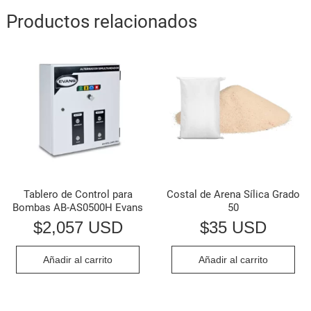
L
Productos relacionados
o
s
e
l
p
p
Tablero de Control para
Costal de Arena Sílica Grado
Bombas AB-AS0500H Evans
50
$
2,057 USD
$
35 USD
Añadir al carrito
Añadir al carrito