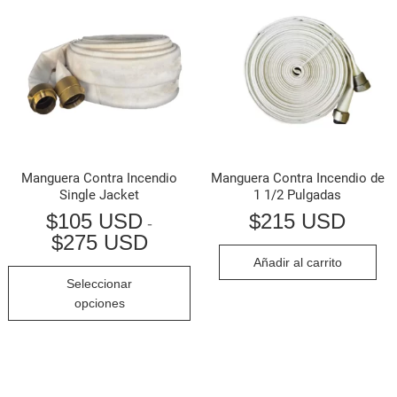
Manguera Contra Incendio
Manguera Contra Incendio de
Single Jacket
1 1/2 Pulgadas
$
105 USD
$
215 USD
-
$
275 USD
Rango
de
Añadir al carrito
precios:
Este
Seleccionar
desde
producto
$105 USD
opciones
hasta
tiene
$275 USD
múltiples
variantes.
Las