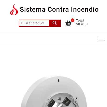
Saltar
Sistema Contra Incendio
al
contenido
0
Total
Buscar
$0 USD
por: