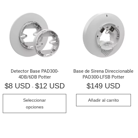
Detector Base PAD300-
Base de Sirena Direccionable
4DB/6DB Potter
PAD300-LFSB Potter
$
8 USD
$
12 USD
Rango
$
149 USD
-
de
precios:
Este
Seleccionar
Añadir al carrito
desde
producto
$8 USD
opciones
hasta
tiene
$12 USD
múltiples
variantes.