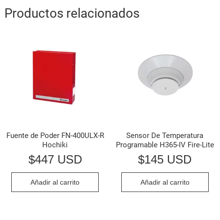
Las
Productos relacionados
opciones
se
pueden
elegir
en
la
página
de
producto
Fuente de Poder FN-400ULX-R
Sensor De Temperatura
Hochiki
Programable H365-IV Fire-Lite
$
447 USD
$
145 USD
Añadir al carrito
Añadir al carrito