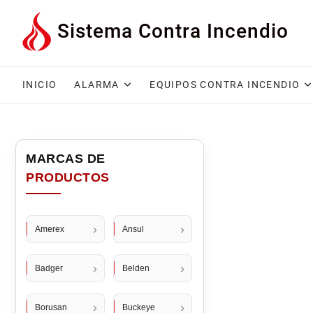
Saltar
Sistema Contra Incendio
al
contenido
INICIO
ALARMA
EQUIPOS CONTRA INCENDIO
Amerex
Ansul
Badger
Belden
Borusan
Buckeye