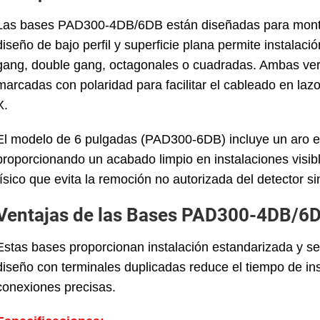
Las bases PAD300-4DB/6DB están diseñadas para montar
diseño de bajo perfil y superficie plana permite instalació
gang, double gang, octagonales o cuadradas. Ambas versi
marcadas con polaridad para facilitar el cableado en la
X.
El modelo de 6 pulgadas (PAD300-6DB) incluye un aro em
proporcionando un acabado limpio en instalaciones visi
físico que evita la remoción no autorizada del detector s
Ventajas de las Bases PAD300-4DB/6D
Estas bases proporcionan instalación estandarizada y se
diseño con terminales duplicadas reduce el tiempo de ins
conexiones precisas.