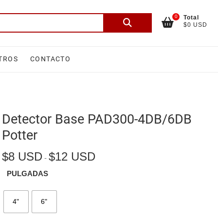
0
Total
Buscar
$0 USD
por:
TROS
CONTACTO
Detector Base PAD300-4DB/6DB
Potter
$
8 USD
$
12 USD
Rango
-
de
precios:
PULGADAS
desde
$8 USD
hasta
$12 USD
4"
6"