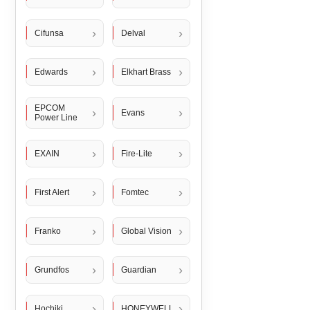
Cifunsa
Delval
Edwards
Elkhart Brass
EPCOM
Evans
Power Line
EXAIN
Fire-Lite
First Alert
Fomtec
Franko
Global Vision
Grundfos
Guardian
Hochiki
HONEYWELL