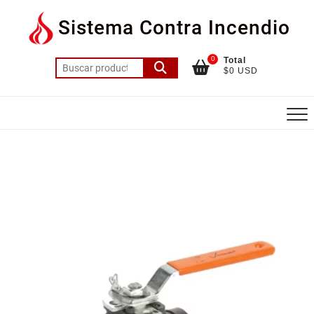
Saltar
Sistema Contra Incendio
al
contenido
0
Total
Buscar
$0 USD
por: