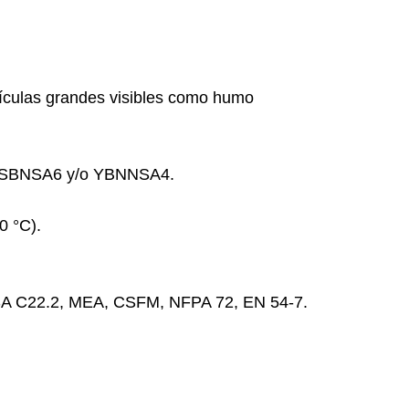
rtículas grandes visibles como humo
s HSBNSA6 y/o YBNNSA4.
0 °C).
CSA C22.2, MEA, CSFM, NFPA 72, EN 54-7.