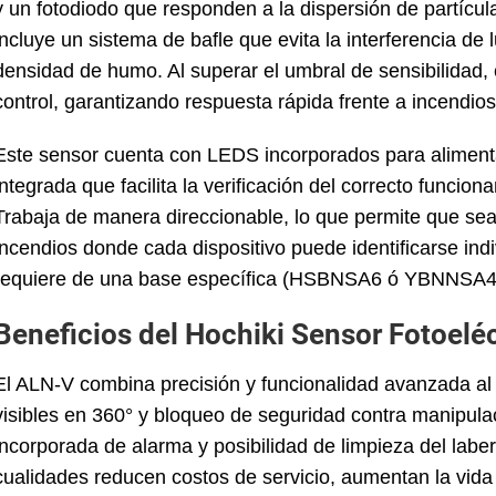
y un fotodiodo que responden a la dispersión de partícul
incluye un sistema de bafle que evita la interferencia de
densidad de humo. Al superar el umbral de sensibilidad, 
control, garantizando respuesta rápida frente a incendio
Este sensor cuenta con LEDS incorporados para aliment
integrada que facilita la verificación del correcto funci
Trabaja de manera direccionable, lo que permite que se
incendios donde cada dispositivo puede identificarse ind
requiere de una base específica (HSBNSA6 ó YBNNSA4) 
Beneficios del Hochiki Sensor Fotoel
El ALN-V combina precisión y funcionalidad avanzada al 
visibles en 360° y bloqueo de seguridad contra manipulac
incorporada de alarma y posibilidad de limpieza del laber
cualidades reducen costos de servicio, aumentan la vida 