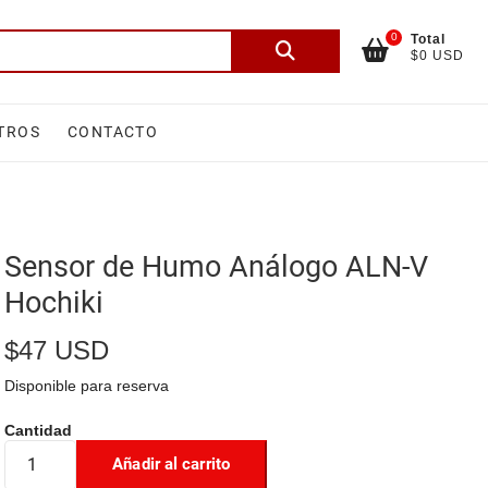
0
Total
Buscar
$0 USD
por:
TROS
CONTACTO
Sensor de Humo Análogo ALN-V
Hochiki
$
47 USD
Disponible para reserva
Añadir al carrito