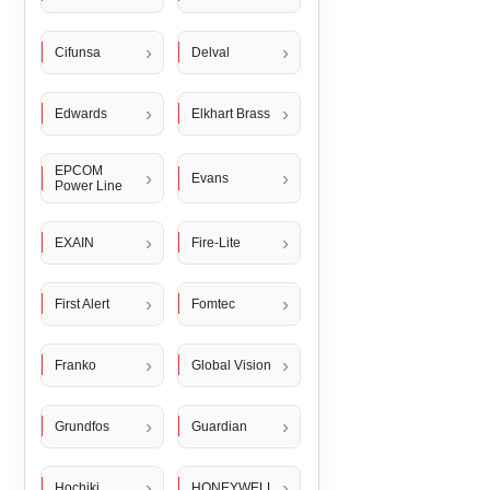
Cifunsa
Delval
Edwards
Elkhart Brass
EPCOM
Evans
Power Line
EXAIN
Fire-Lite
First Alert
Fomtec
Franko
Global Vision
Grundfos
Guardian
Hochiki
HONEYWELL