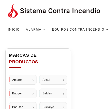
Saltar
Sistema Contra Incendio
al
contenido
INICIO
ALARMA
EQUIPOS CONTRA INCENDIO
Amerex
Ansul
Badger
Belden
Borusan
Buckeye