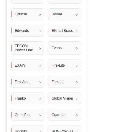
Cifunsa
Delval
Edwards
Elkhart Brass
EPCOM
Evans
Power Line
EXAIN
Fire-Lite
First Alert
Fomtec
Franko
Global Vision
Grundfos
Guardian
Hochiki
HONEYWELL