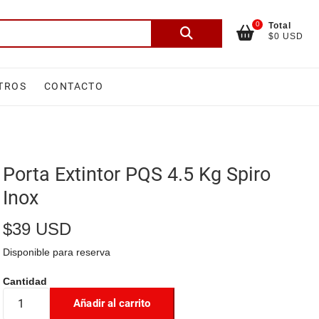
0
Total
Buscar
$0 USD
por:
TROS
CONTACTO
Porta Extintor PQS 4.5 Kg Spiro
Inox
$
39 USD
Disponible para reserva
Añadir al carrito