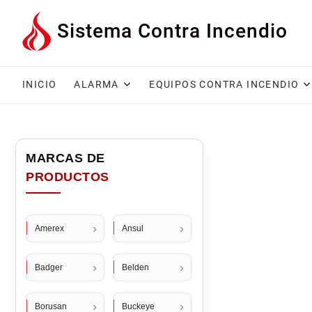
Saltar
Sistema Contra Incendio
al
contenido
INICIO
ALARMA
EQUIPOS CONTRA INCENDIO
Amerex
Ansul
Badger
Belden
Borusan
Buckeye