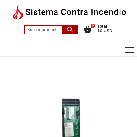
Saltar
Sistema Contra Incendio
al
contenido
0
Total
Buscar
$0 USD
por: