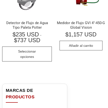
Detector de Flujo de Agua
Medidor de Flujo GVI 4″-450-G
Tipo Paleta Potter
Global Vision
$
235 USD
$
1,157 USD
-
$
737 USD
Rango
de
Añadir al carrito
precios:
Este
Seleccionar
desde
producto
$235 USD
opciones
hasta
tiene
$737 USD
múltiples
variantes.
Las
opciones
se
pueden