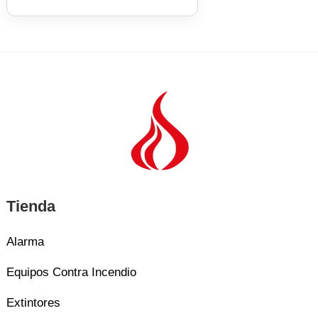
elegir
en
la
página
de
producto
Tienda
Alarma
Equipos Contra Incendio
Extintores