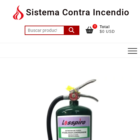
Saltar
Sistema Contra Incendio
al
contenido
0
Total
Buscar
$0 USD
por: