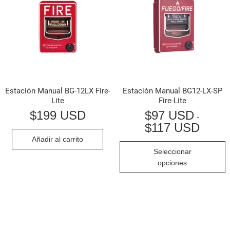
Estación Manual BG-12LX Fire-
Estación Manual BG12-LX-SP
Lite
Fire-Lite
$
199 USD
$
97 USD
-
$
117 USD
Rango
de
Añadir al carrito
precios
E
Seleccionar
desde
p
$97 U
opciones
hasta
t
$117 
m
v
L