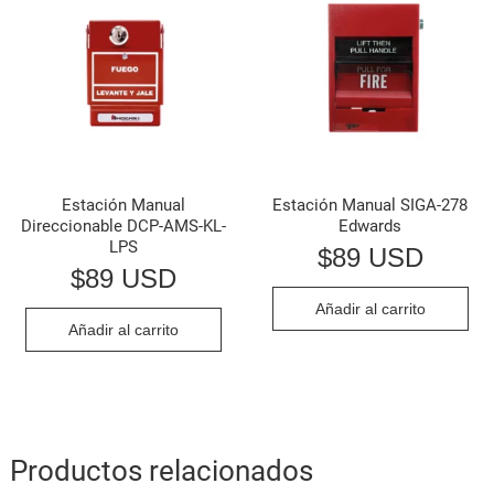
o
s
e
l
p
Estación Manual
Estación Manual SIGA-278
Direccionable DCP-AMS-KL-
Edwards
LPS
p
$
89 USD
$
89 USD
Añadir al carrito
Añadir al carrito
Productos relacionados