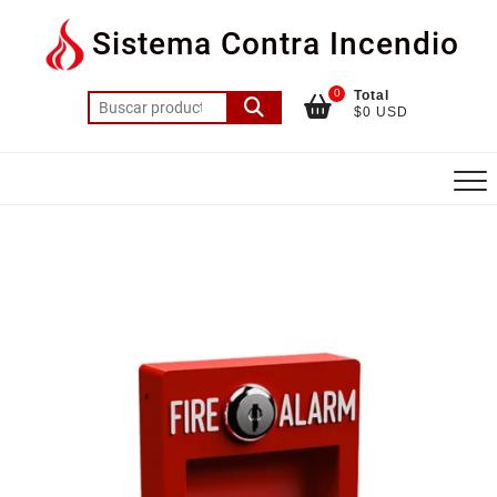
Saltar
Sistema Contra Incendio
al
contenido
0
Total
Buscar
$0 USD
por: