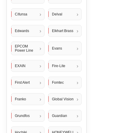
Cifunsa
Delval
Edwards
Elkhart Brass
EPCOM
Evans
Power Line
EXAIN
Fire-Lite
First Alert
Fomtec
Franko
Global Vision
Grundfos
Guardian
Hochiki
HONEYWELL