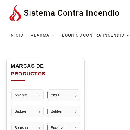
Saltar
Sistema Contra Incendio
al
contenido
INICIO
ALARMA
EQUIPOS CONTRA INCENDIO
Amerex
Ansul
Badger
Belden
Borusan
Buckeye