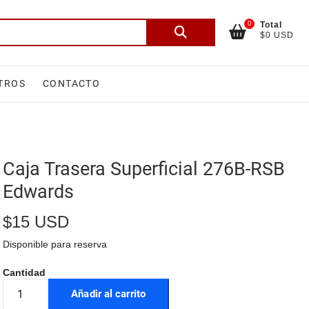
0
Total
Buscar
$0 USD
por:
TROS
CONTACTO
Caja Trasera Superficial 276B-RSB
Edwards
$
15 USD
Disponible para reserva
Añadir al carrito